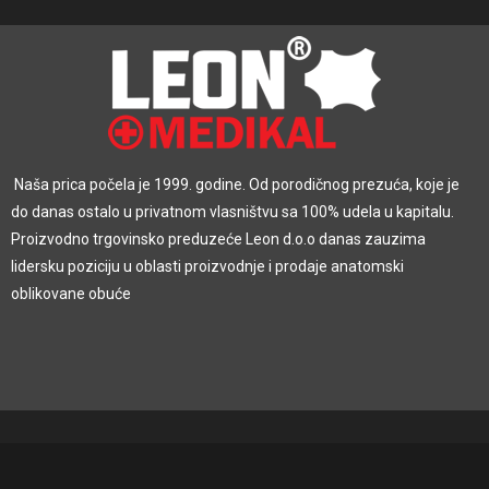
Naša prica počela je 1999. godine. Od porodičnog prezuća, koje je
do danas ostalo u privatnom vlasništvu sa 100% udela u kapitalu.
Proizvodno trgovinsko preduzeće Leon d.o.o danas zauzima
lidersku poziciju u oblasti proizvodnje i prodaje anatomski
oblikovane obuće