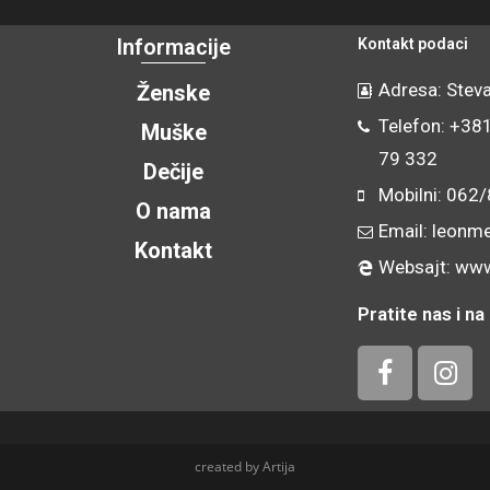
Informacije
Kontakt podaci
Adresa: Steva
Ženske
Telefon: +38
Muške
79 332
Dečije
Mobilni: 062
O nama
Email: leonm
Kontakt
Websajt: www
Pratite nas i 
created by Artija