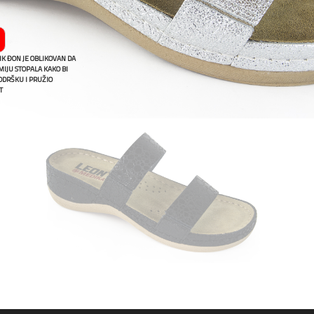
K ĐON JE OBLIKOVAN DA
IJU STOPALA KAKO BI
ODRŠKU I PRUŽIO
T