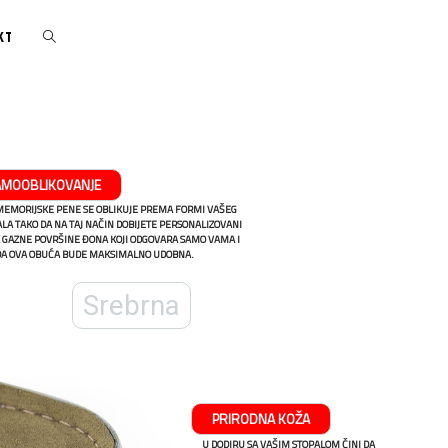
KT
AMOOBLIKOVANJE
 MEMORIJSKE PENE SE OBLIKUJE PREMA FORMI VAŠEG
LA TAKO DA NA TAJ NAČIN DOBIJETE PERSONALIZOVANI
 GAZNE POVRŠINE ĐONA KOJI ODGOVARA SAMO VAMA I
 DA OVA OBUĆA BUDE MAKSIMALNO UDOBNA.
Srebrna
PRIRODNA KOŽA
U DODIRU SA VAŠIM STOPALOM ČINI DA