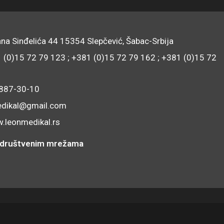
na Sinđelića 44 15354 Slepčević, Šabac-Srbija
1 (0)15 72 79 123 ; +381 (0)15 72 79 162 ; +381 (0)15 72
/887-30-10
edikal@gmail.com
.leonmedikal.rs
na društvenim mrežama