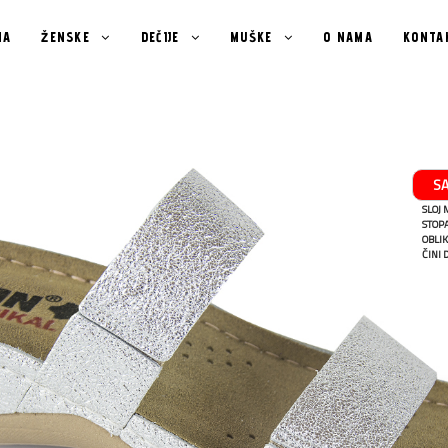
NA
ŽENSKE
DEČIJE
MUŠKE
O NAMA
KONTA
S
SLOJ
STOPA
OBLIK
ČINI