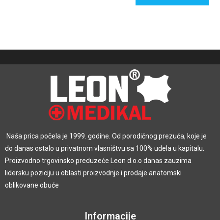
Naša prica počela je 1999. godine. Od porodičnog prezuća, koje je
do danas ostalo u privatnom vlasništvu sa 100% udela u kapitalu.
Proizvodno trgovinsko preduzeće Leon d.o.o danas zauzima
lidersku poziciju u oblasti proizvodnje i prodaje anatomski
oblikovane obuće
Informacije