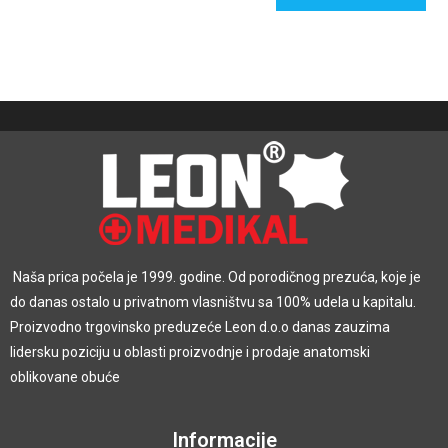
Naša prica počela je 1999. godine. Od porodičnog prezuća, koje je
do danas ostalo u privatnom vlasništvu sa 100% udela u kapitalu.
Proizvodno trgovinsko preduzeće Leon d.o.o danas zauzima
lidersku poziciju u oblasti proizvodnje i prodaje anatomski
oblikovane obuće
Informacije