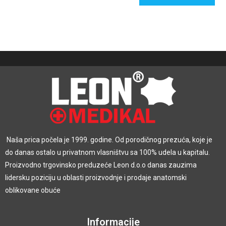
Naša prica počela je 1999. godine. Od porodičnog prezuća, koje je
do danas ostalo u privatnom vlasništvu sa 100% udela u kapitalu.
Proizvodno trgovinsko preduzeće Leon d.o.o danas zauzima
lidersku poziciju u oblasti proizvodnje i prodaje anatomski
oblikovane obuće
Informacije