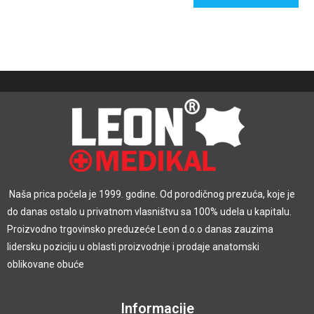
Naša prica počela je 1999. godine. Od porodičnog prezuća, koje je
do danas ostalo u privatnom vlasništvu sa 100% udela u kapitalu.
Proizvodno trgovinsko preduzeće Leon d.o.o danas zauzima
lidersku poziciju u oblasti proizvodnje i prodaje anatomski
oblikovane obuće
Informacije