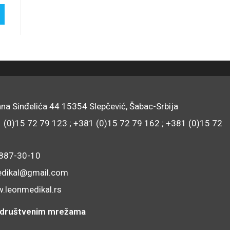
na Sinđelića 44 15354 Slepčević, Šabac-Srbija
1 (0)15 72 79 123 ; +381 (0)15 72 79 162 ; +381 (0)15 72
/887-30-10
edikal@gmail.com
.leonmedikal.rs
na društvenim mrežama