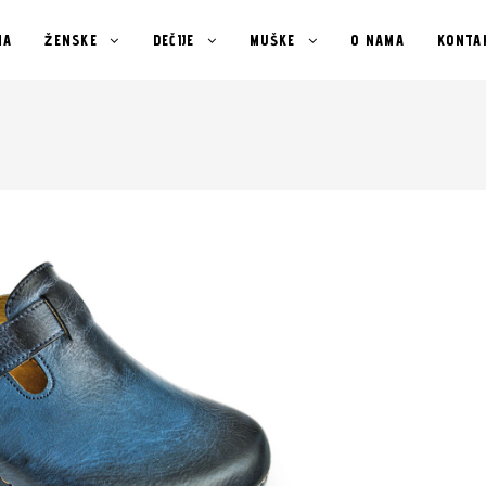
NA
ŽENSKE
DEČIJE
MUŠKE
O NAMA
KONTA