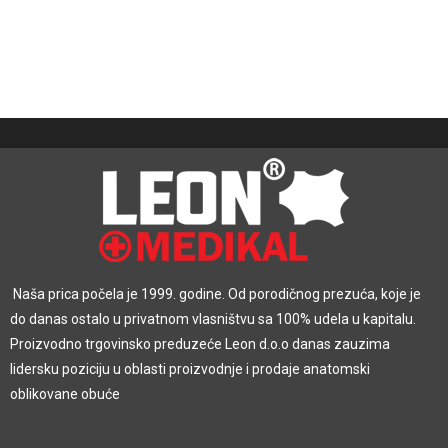
Naša prica počela je 1999. godine. Od porodičnog prezuća, koje je
do danas ostalo u privatnom vlasništvu sa 100% udela u kapitalu.
Proizvodno trgovinsko preduzeće Leon d.o.o danas zauzima
lidersku poziciju u oblasti proizvodnje i prodaje anatomski
oblikovane obuće