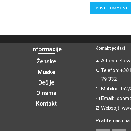
Informacije
Kontakt podaci
Adresa: Steva
Ženske
Telefon: +38
Muške
79 332
Dečije
Mobilni: 062
O nama
Email: leonm
Kontakt
Websajt: www
Pratite nas i 