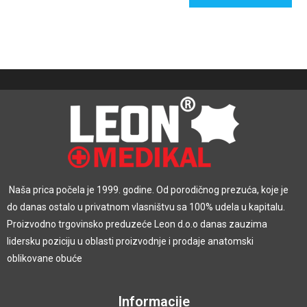
Naša prica počela je 1999. godine. Od porodičnog prezuća, koje je
do danas ostalo u privatnom vlasništvu sa 100% udela u kapitalu.
Proizvodno trgovinsko preduzeće Leon d.o.o danas zauzima
lidersku poziciju u oblasti proizvodnje i prodaje anatomski
oblikovane obuće
Informacije