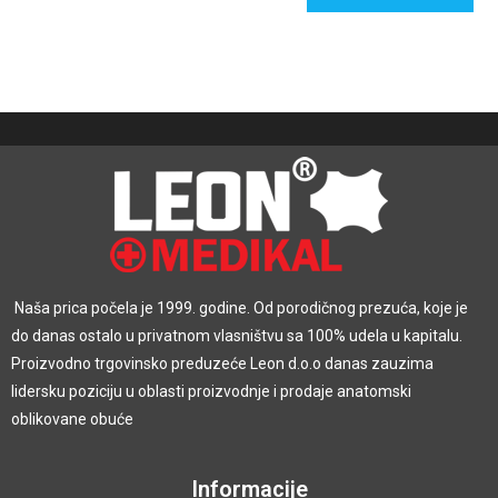
Naša prica počela je 1999. godine. Od porodičnog prezuća, koje je
do danas ostalo u privatnom vlasništvu sa 100% udela u kapitalu.
Proizvodno trgovinsko preduzeće Leon d.o.o danas zauzima
lidersku poziciju u oblasti proizvodnje i prodaje anatomski
oblikovane obuće
Informacije