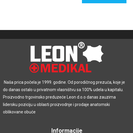
Naša prica počela je 1999. godine. Od porodičnog prezuća, koje je
do danas ostalo u privatnom vlasništvu sa 100% udela u kapitalu.
Proizvodno trgovinsko preduzeće Leon d.o.o danas zauzima
lidersku poziciju u oblasti proizvodnje i prodaje anatomski
oblikovane obuće
Informacije