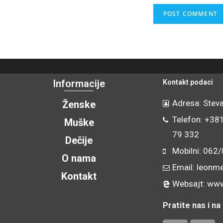
Informacije
Kontakt podaci
Adresa: Steva
Ženske
Telefon: +38
Muške
79 332
Dečije
Mobilni: 062
O nama
Email: leonm
Kontakt
Websajt: www
Pratite nas i 