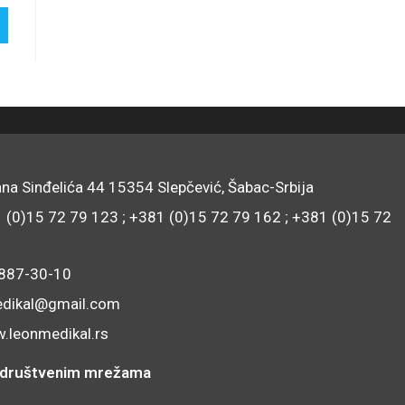
na Sinđelića 44 15354 Slepčević, Šabac-Srbija
1 (0)15 72 79 123 ; +381 (0)15 72 79 162 ; +381 (0)15 72
/887-30-10
edikal@gmail.com
.leonmedikal.rs
na društvenim mrežama