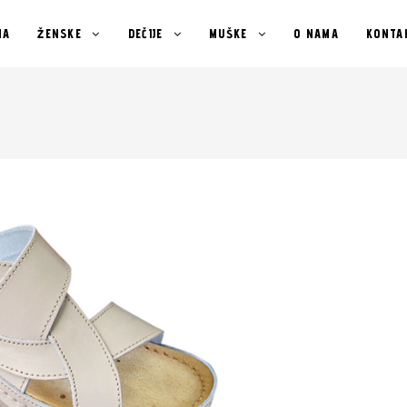
NA
ŽENSKE
DEČIJE
MUŠKE
O NAMA
KONTA