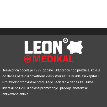
Naša prica počela je 1999. godine. Od porodičnog prezuća, koje je
do danas ostalo u privatnom vlasništvu sa 100% udela u kapitalu.
Proizvodno trgovinsko preduzeće Leon d.o.o danas zauzima
lidersku poziciju u oblasti proizvodnje i prodaje anatomski
oblikovane obuće