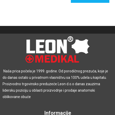
Naša prica počela je 1999. godine. Od porodičnog prezuća, koje je
do danas ostalo u privatnom vlasništvu sa 100% udela u kapitalu.
Proizvodno trgovinsko preduzeće Leon d.o.o danas zauzima
lidersku poziciju u oblasti proizvodnje i prodaje anatomski
oblikovane obuće
Informacije