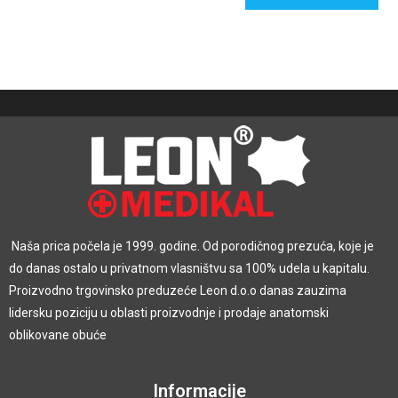
Naša prica počela je 1999. godine. Od porodičnog prezuća, koje je
do danas ostalo u privatnom vlasništvu sa 100% udela u kapitalu.
Proizvodno trgovinsko preduzeće Leon d.o.o danas zauzima
lidersku poziciju u oblasti proizvodnje i prodaje anatomski
oblikovane obuće
Informacije